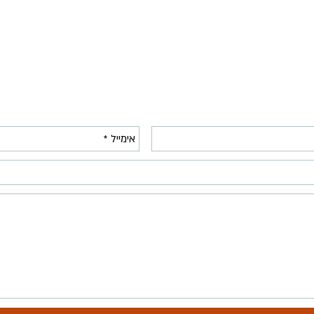
:טלפון
054-2443405
:אימייל
uyahalom@gmail.com